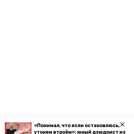
«Понимал, что если остановлюсь,
утонем втроём»: юный дзюдоист из