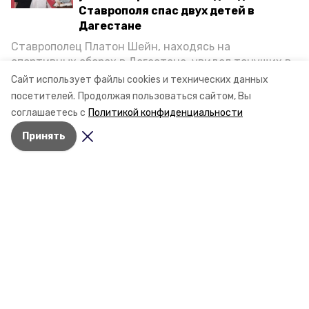
Ставрополя спас двух детей в
Дагестане
Разделы
Ставрополец Платон Шейн, находясь на
Новости
спортивных сборах в Дегестане, увидел тонущих в
Статьи
Каспийском море детей и бросился на помощь. По
Сайт использует файлы cookies и технических данных
возвращении домой, отважного мальчика
Фоторепортажи
посетителей.
Продолжая пользоваться сайтом, Вы
пригласили в министерство образования края и
соглашаетесь с
Политикой конфиденциальности
Видеосюжеты
наградили. Корреспондент «Победы26» пообщался
Подкасты
Принять
с юным героем.
Обращения в редакцию
Эксклюзивы
Карточки
Тесты
О компании
Контактная информация
Документы
Отчеты о результатах деятельности