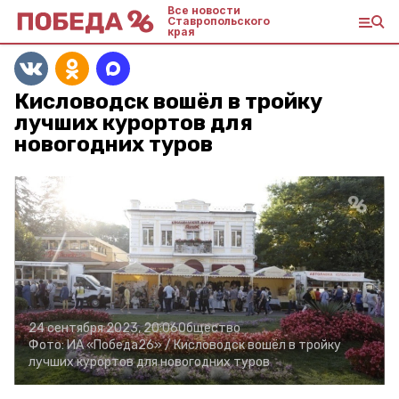
Все новости
Ставропольского
края
Кисловодск вошёл в тройку
лучших курортов для
новогодних туров
24 сентября 2023, 20:06
Общество
Фото:
ИА «Победа26» /
Кисловодск вошёл в тройку
лучших курортов для новогодних туров