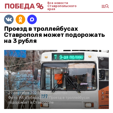
Все новости
Ставропольского
края
Проезд в троллейбусах
Ставрополя может подорожать
на 3 рубля
29 сентября 2023, 13:48
Общество
Фото:
ИА «Победа26» /
Проезд в троллейбусах
подорожает в Ставрополе