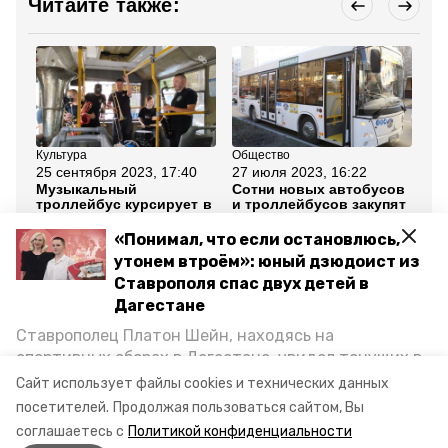
Читайте также:
Культура
Общество
Об
25 сентября 2023, 17:40
27 июля 2023, 16:22
6 
Музыкальный
Сотни новых автобусов
Гл
троллейбус курсирует в
и троллейбусов закупят
по
Ставрополе
для пассажиров
по
Ставрополья
ав
«Понимал, что если остановлюсь,
тр
утонем втроём»: юный дзюдоист из
Ставрополя спас двух детей в
Все новости
Дагестане
Ставрополец Платон Шейн, находясь на
ставрополь
общественный транспорт
спортивных сборах в Дегестане, увидел тонущих в
Каспийском море детей и бросился на помощь. По
Сайт использует файлы cookies и технических данных
троллейбус
возвращении домой, отважного мальчика
посетителей.
Продолжая пользоваться сайтом, Вы
пригласили в министерство образования края и
соглашаетесь с
Политикой конфиденциальности
наградили. Корреспондент «Победы26» пообщался