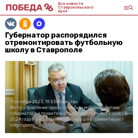
Все новости
Ставропольского
края
Губернатор распорядился
отремонтировать футбольную
школу в Ставрополе
11 октября 2023, 19:53
Общество
Фото:
управление пресс-службы и информполитики
губернатора и правительства Ставропольского края /
В
2024 году по поручению губернатора отремонтируют
спортшколу