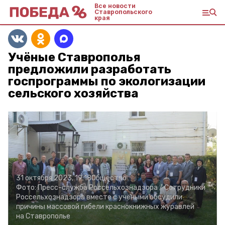
Все новости
Ставропольского
края
Учёные Ставрополья
предложили разработать
госпрограммы по экологизации
сельского хозяйства
31 октября 2023, 19:18
Общество
Фото:
Пресс-служба Россельхознадзора /
Сотрудники
Россельхознадзора вместе с учёными обсудили
причины массовой гибели краснокнижных журавлей
на Ставрополье