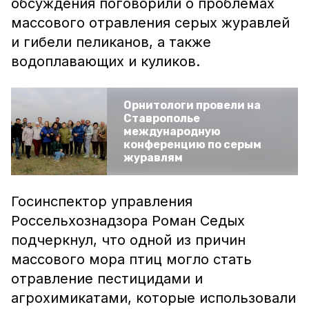
обсуждения поговорили о проблемах
массового отравления серых журавлей
и гибели пеликанов, а также
водоплавающих и куликов.
Орнитологи провели на
Ставрополье
международную
конференцию по серым
журавлям
Госинспектор управления
Россельхознадзора Роман Седых
подчеркнул, что одной из причин
массового мора птиц могло стать
отравление пестицидами и
агрохимикатами, которые использовали