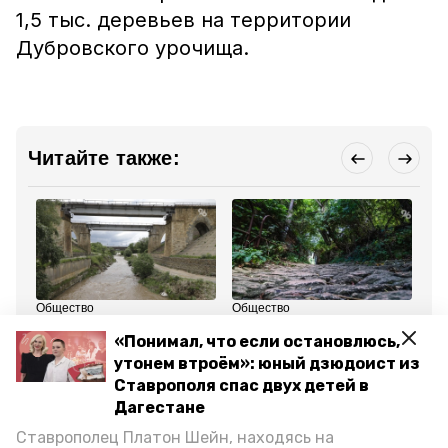
1,5 тыс. деревьев на территории
Дубровского урочища.
Читайте также:
Общество
Общество
Об
31 октября 2023, 14:54
21 октября 2023, 20:04
17
«Понимал, что если остановлюсь,
Ставропольцы
Губернатор
Ле
возвращают к жизни
Ставрополья провёл
па
утонем втроём»: юный дзюдоист из
заросшие водоёмы
для школьников
ве
Ставрополя спас двух детей в
турпоход на гору
зо
Стрижамент
Дагестане
Ставрополец Платон Шейн, находясь на
Все новости