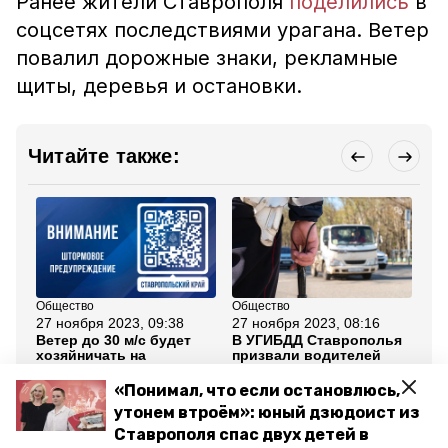
Ранее жители Ставрополя
поделились
в
соцсетях последствиями урагана. Ветер
повалил дорожные знаки, рекламные
щиты, деревья и остановки.
Читайте также:
Общество
Общество
Об
27 ноября 2023, 09:38
27 ноября 2023, 08:16
26
Ветер до 30 м/с будет
В УГИБДД Ставрополья
С 
хозяйничать на
призвали водителей
Ст
Ставрополье до конца
соблюдать
мо
суток
осторожность из-за
«Понимал, что если остановлюсь,
ветра
утонем втроём»: юный дзюдоист из
Ставрополя спас двух детей в
Все новости