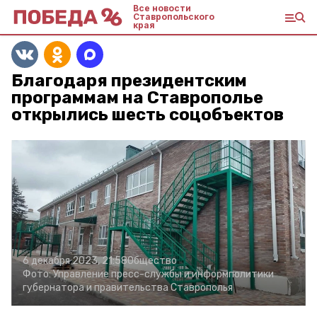
Все новости
Ставропольского
края
Благодаря президентским
программам на Ставрополье
открылись шесть соцобъектов
6 декабря 2023, 21:58
Общество
Фото:
Управление пресс-службы и информполитики
губернатора и правительства Ставрополья