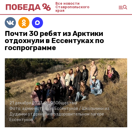
Все новости
Ставропольского
края
Почти 30 ребят из Арктики
отдохнули в Ессентуках по
госпрограмме
21 декабря 2023, 08:05
Общество
Фото:
администрация Ессентуков /
Школьники из
Дудинки отдохнули в оздоровительном лагере
Ессентуков