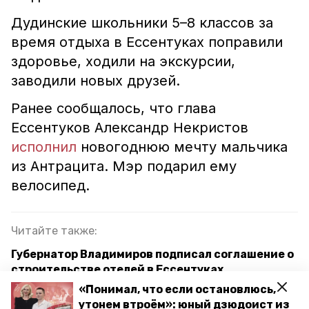
Дудинские школьники 5–8 классов за
время отдыха в Ессентуках поправили
здоровье, ходили на экскурсии,
заводили новых друзей.
Ранее сообщалось, что глава
Ессентуков Александр Некристов
исполнил
новогоднюю мечту мальчика
из Антрацита. Мэр подарил ему
велосипед.
Читайте также:
Губернатор Владимиров подписал соглашение о
строительстве отелей в Ессентуках
«Понимал, что если остановлюсь,
Новогоднюю ёлку на главной площади
утонем втроём»: юный дзюдоист из