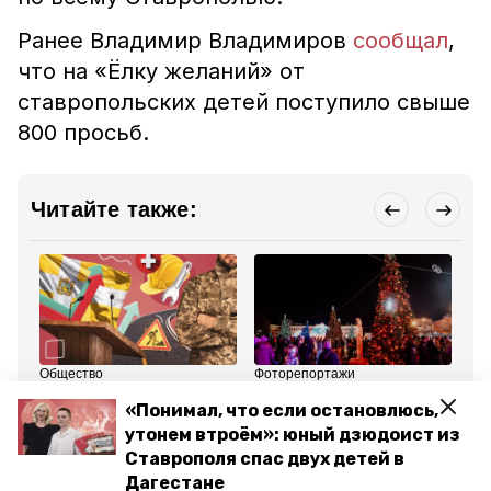
Ранее Владимир Владимиров
сообщал
,
что на «Ёлку желаний» от
ставропольских детей поступило свыше
800 просьб.
Читайте также:
Общество
Фоторепортажи
Об
22 декабря 2023, 15:34
14 декабря 2023, 22:58
14
«Понимал, что если остановлюсь,
Новые законы и «Ёлка
«Ёлочка, гори!»: как в
Ро
желаний»: о чём
Ставрополе зажигали
же
утонем втроём»: юный дзюдоист из
говорили на последнем
главный символ Нового
за
Ставрополя спас двух детей в
в этом году заседании
года
го
думы Ставрополья
Дагестане