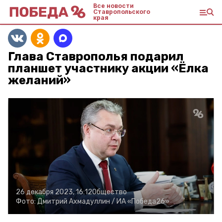
Все новости
Ставропольского
края
Глава Ставрополья подарил
планшет участнику акции «Ёлка
желаний»
26 декабря 2023, 16:12
Общество
Фото:
Дмитрий Ахмадуллин /
ИА «Победа26»