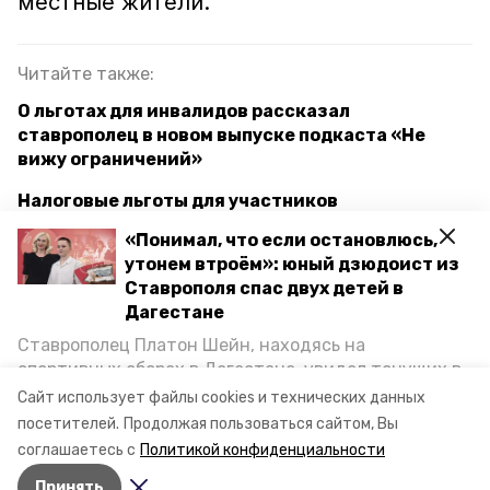
местные жители.
Читайте также:
О льготах для инвалидов рассказал
ставрополец в новом выпуске подкаста «Не
вижу ограничений»
Налоговые льготы для участников
спецоперации продлили в Невинномысске
«Понимал, что если остановлюсь,
утонем втроём»: юный дзюдоист из
Льготами по транспортному налогу на
Ставрополя спас двух детей в
Ставрополье пользуются 183,5 тыс. человек
Дагестане
Ставрополец Платон Шейн, находясь на
ставрополь
льготный проезд
спортивных сборах в Дегестане, увидел тонущих в
Каспийском море детей и бросился на помощь. По
Сайт использует файлы cookies и технических данных
отдельные категории граждан
возвращении домой, отважного мальчика
посетителей.
Продолжая пользоваться сайтом, Вы
пригласили в министерство образования края и
соглашаетесь с
Политикой конфиденциальности
наградили. Корреспондент «Победы26» пообщался
Авторы:
Кристина Кузёма
Принять
с юным героем.