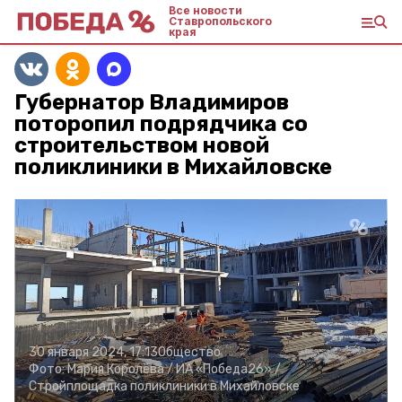
Все новости
Ставропольского
края
Губернатор Владимиров
поторопил подрядчика со
строительством новой
поликлиники в Михайловске
30 января 2024, 17:13
Общество
Фото:
Мария Королëва /
ИА «Победа26» /
Стройплощадка поликлиники в Михайловске