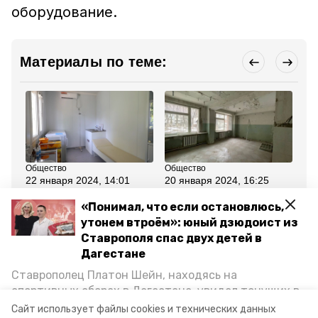
оборудование.
Материалы по теме:
Общество
Общество
Об
22 января 2024, 14:01
20 января 2024, 16:25
7 
Новые поликлиники и
Капремонт городской
Пр
амбулатории начнут
поликлиники стартовал
Ст
«Понимал, что если остановлюсь,
строить на Ставрополье
в Ессентуках
Гу
утонем втроём»: юный дзюдоист из
в 2024 году
ко
в 
Ставрополя спас двух детей в
зд
Дагестане
Ставрополец Платон Шейн, находясь на
Все новости
спортивных сборах в Дегестане, увидел тонущих в
Каспийском море детей и бросился на помощь. По
Сайт использует файлы cookies и технических данных