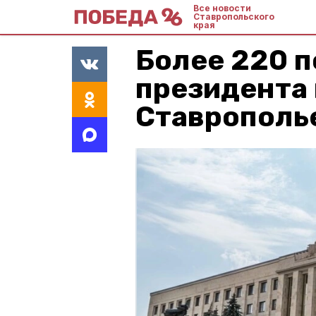
Все новости
Ставропольского
края
Более 220 
президента
Ставрополье