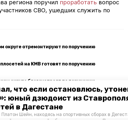
ава региона поручил
проработать
вопрос
 участников СВО, ушедших служить по
ом округе отремонтируют по поручению
плосетей на КМВ готовят по поручению
ком округе благоустроят по поручению
ал, что если остановлюсь, утон
»: юный дзюдоист из Ставропол
етей в Дагестане
ения президента
губернатор владимир владимиров
 Платон Шейн, находясь на спортивных сборах в Дегест
аспийском море детей и бросился на помощь. По возвра
альчика пригласили в министерство образования края и