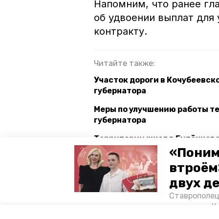
Напомним, что ранее гл
об удвоении выплат для
контракту.
Читайте также:
Участок дороги в Кочубеевск
губернатора
Меры по улучшению работы те
губернатора
Территории школ в Будённовс
губернатора Ставрополья
«Поним
втроём
двух д
ставропольский край
поруч
Ставрополец
тонущих в К
Авторы:
Кристина Кузёма
отважного м