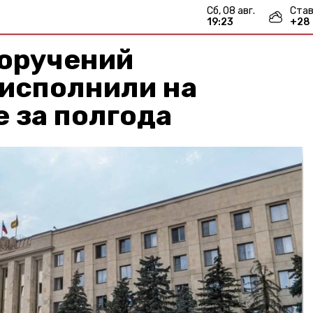
сб, 08 авг.
Став
19:23
+
28
поручений
 исполнили на
 за полгода