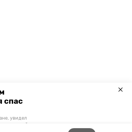
ем
я спас
ане, увидел
щении домой,
 наградили.