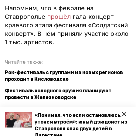
Напомним, что в феврале на
Ставрополье
прошёл
гала-концерт
краевого этапа фестиваля «Солдатский
конверт». В нём приняли участие около
1 тыс. артистов.
Читайте также:
Рок-фестиваль с группами из новых регионов
проходит в Кисловодске
Фестиваль холодного оружия планируют
провести в Железноводске
Порядка 80 иностранцев посетят Ставрополье
«Понимал, что если остановлюсь,
после Всемирного фестиваля молодёжи
утонем втроём»: юный дзюдоист из
Ставрополя спас двух детей в
Дагестане
всемирный фестиваль молодёжи