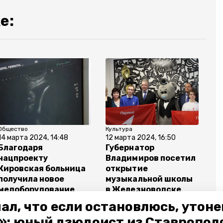
е:
Общество
Культура
14 марта 2024, 14:48
12 марта 2024, 16:50
Благодаря
Губернатор
нацпроекту
Владимиров посетил
Кировская больница
открытие
получила новое
музыкальной школы
медоборудование
в Железноводске
ал, что если остановлюсь, утон
»: юный дзюдоист из Ставропол