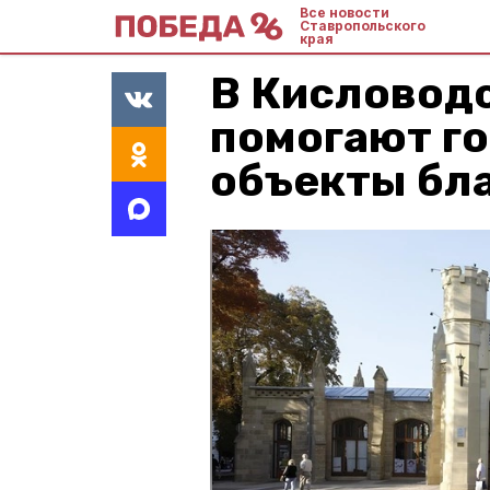
Все новости
Ставропольского
края
В Кисловод
помогают г
объекты бл