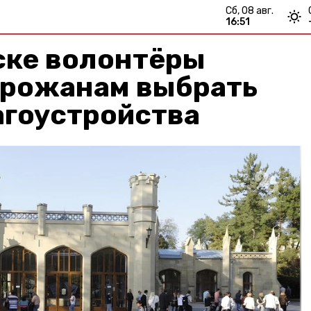
сб, 08 авг.
16:51
ске волонтёры
орожанам выбрать
агоустройства