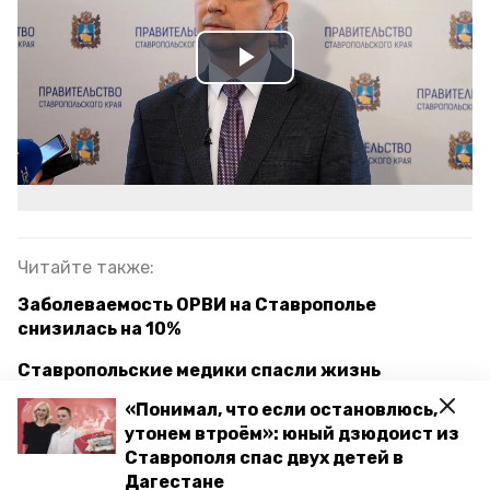
Play
Video
Читайте также:
Заболеваемость ОРВИ на Ставрополье
снизилась на 10%
Ставропольские медики спасли жизнь
участнику СВО с Кубы
«Понимал, что если остановлюсь,
утонем втроём»: юный дзюдоист из
Состязания по тактической медицине провели
Ставрополя спас двух детей в
для студентов-медиков на Ставрополье
Дагестане