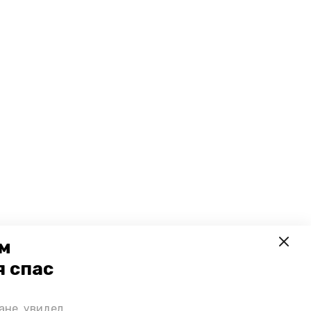
щество
 февраля 2024, 19:10
асток дороги в
очубеевском округе
тремонтируют по
оручению
убернатора
ем
я спас
ане, увидел