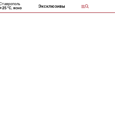
Ставрополь
Эксклюзивы
+
25
°С,
ясно