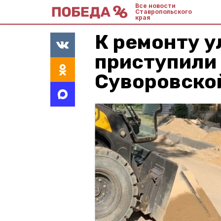
Все новости
Ставропольского
края
К ремонту у
приступили 
Суворовско