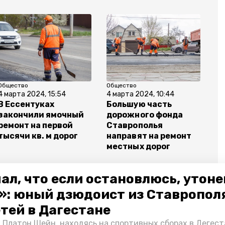
Общество
Общество
Об
4 марта 2024, 15:54
4 марта 2024, 10:44
20
В Ессентуках
Большую часть
Уч
закончили ямочный
дорожного фонда
К
ремонт на первой
Ставрополья
о
тысячи кв. м дорог
направят на ремонт
п
местных дорог
г
ал, что если остановлюсь, утон
»: юный дзюдоист из Ставропол
етей в Дагестане
т дорог
 Платон Шейн, находясь на спортивных сборах в Дегест