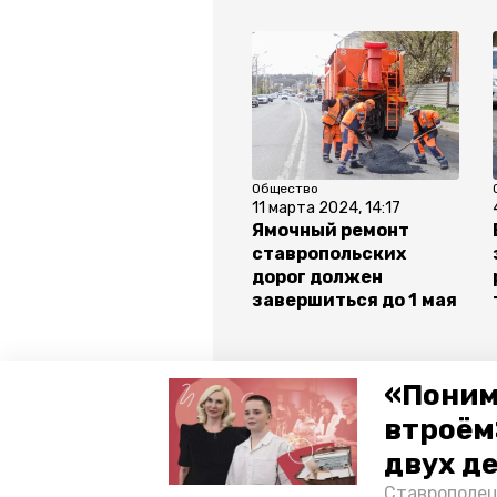
Общество
11 марта 2024, 14:17
Ямочный ремонт
ставропольских
дорог должен
завершиться до 1 мая
Все новости
«Поним
втроём
двух д
ставропольский край
ремон
Ставрополец