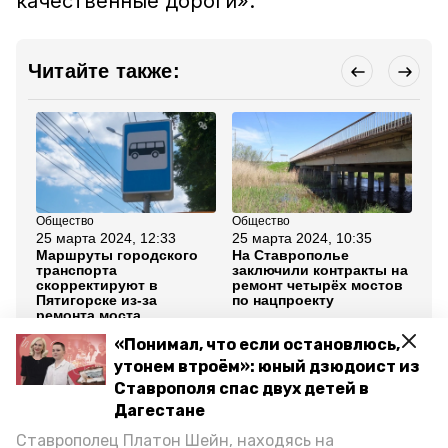
качественные дороги».
Читайте также:
Общество
Общество
Об
25 марта 2024, 12:33
25 марта 2024, 10:35
24
Маршруты городского
На Ставрополье
Пе
транспорта
заключили контракты на
ре
скорректируют в
ремонт четырёх мостов
Ар
Пятигорске из-за
по нацпроекту
ремонта моста
«Понимал, что если остановлюсь,
Все новости
утонем втроём»: юный дзюдоист из
Ставрополя спас двух детей в
Дагестане
нацпроект безопасные качественные дороги
Ставрополец Платон Шейн, находясь на