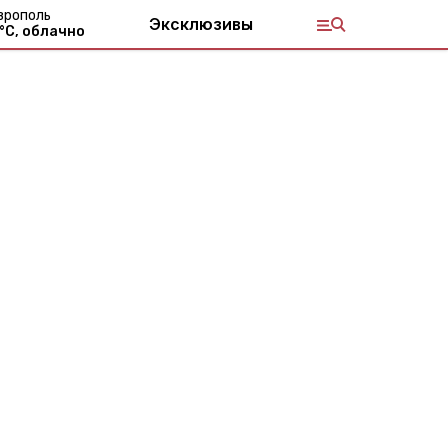
врополь
Эксклюзивы
°С,
облачно