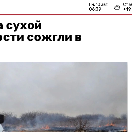
пн, 10 авг.
Ста
06:39
+
19
а сухой
сти сожгли в