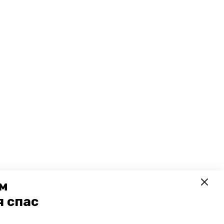
ем
я спас