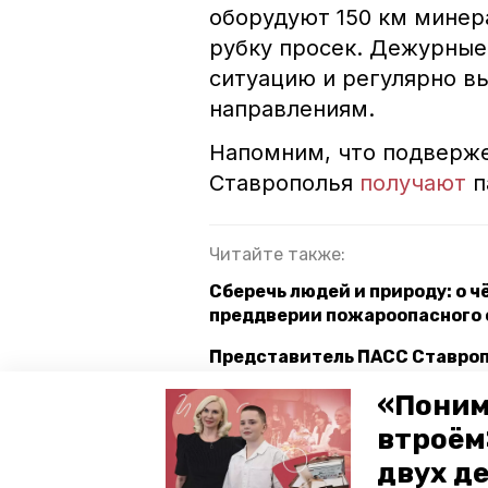
оборудуют 150 км минер
рубку просек. Дежурные
ситуацию и регулярно в
направлениям.
Напомним, что подверже
Ставрополья
получают
п
Читайте также:
Сберечь людей и природу: о 
преддверии пожароопасного 
Представитель ПАСС Ставроп
Водолазы ПАСС очистят водоё
«Поним
втроём
двух д
ставрополь
пожароопасный