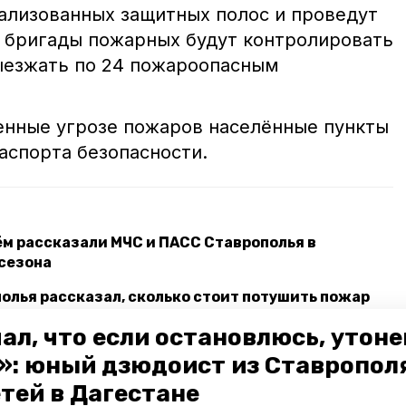
ализованных защитных полос и проведут
 бригады пожарных будут контролировать
ыезжать по 24 пожароопасным
нные угрозе пожаров населённые пункты
аспорта безопасности.
чём рассказали МЧС и ПАСС Ставрополья в
сезона
олья рассказал, сколько стоит потушить пожар
мы от мусора к купальному сезону на Ставрополье
ал, что если остановлюсь, утон
»: юный дзюдоист из Ставропол
етей в Дагестане
 сезон
сжигание травы