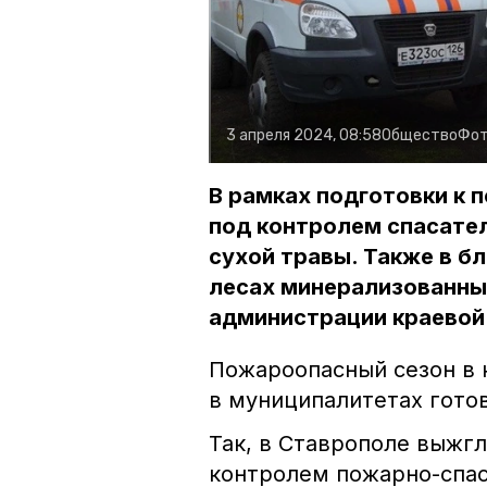
3 апреля 2024, 08:58
Общество
Фот
В рамках подготовки к 
под контролем спасател
сухой травы. Также в 
лесах минерализованны
администрации краевой
Пожароопасный сезон в к
в муниципалитетах готов
Так, в Ставрополе выжгл
контролем пожарно-спас