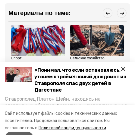
Материалы по теме:
Спорт
Сельское хозяйство
Об
7 апреля 2024, 10:56
6 апреля 2024, 12:50
29
Семилетняя гимнастка
Ставропольский
Ге
«Понимал, что если остановлюсь,
из Кисловодска стала
питомник вошёл в число
би
утонем втроём»: юный дзюдоист из
лауреатом
победителей
по
международного
национального конкурса
вс
Ставрополя спас двух детей в
конкурса
ко
Дагестане
Ставрополец Платон Шейн, находясь на
Все новости
спортивных сборах в Дегестане, увидел тонущих в
Каспийском море детей и бросился на помощь. По
Сайт использует файлы cookies и технических данных
ставропольский край
конкурс
возвращении домой, отважного мальчика
посетителей.
Продолжая пользоваться сайтом, Вы
пригласили в министерство образования края и
соглашаетесь с
Политикой конфиденциальности
наградили. Корреспондент «Победы26» пообщался
Авторы:
Алина Журавлёва