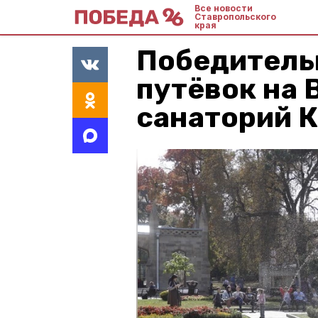
Все новости
Ставропольского
края
Победитель
путёвок на 
санаторий 