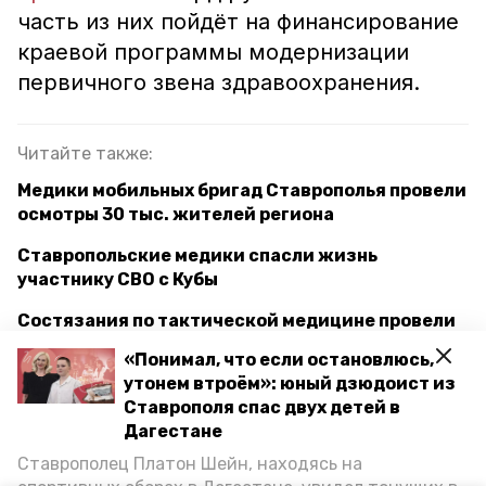
часть из них пойдёт на финансирование
краевой программы модернизации
первичного звена здравоохранения.
Читайте также:
Медики мобильных бригад Ставрополья провели
осмотры 30 тыс. жителей региона
Ставропольские медики спасли жизнь
участнику СВО с Кубы
Состязания по тактической медицине провели
для студентов-медиков на Ставрополье
«Понимал, что если остановлюсь,
утонем втроём»: юный дзюдоист из
Губернатор Ставрополья предложил сделать 1
Ставрополя спас двух детей в
марта краевым Днём онкопросвещения
Дагестане
Ставрополец Платон Шейн, находясь на
ставрополь
скорая помощь
медики