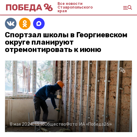
Все новости
Ставропольского
края
Спортзал школы в Георгиевском
округе планируют
отремонтировать к июню
8 мая 2024, 13:16
Общество
Фото:
ИА «Победа26»