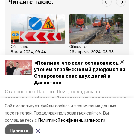
Читайте также:
Общество
Общество
Об
8 мая 2024, 09:44
26 апреля 2024, 08:33
6 
Полосу переулка
На 16 участках
Гу
закроют в Ставрополе
ставропольских трасс
Ст
«Понимал, что если остановлюсь,
на месяц для ремонта
стартовал ремонт по
ми
утонем втроём»: юный дзюдоист из
теплосети
нацпроекту
по
пр
Ставрополя спас двух детей в
По
Дагестане
Ставрополец Платон Шейн, находясь на
Все новости
спортивных сборах в Дегестане, увидел тонущих в
Каспийском море детей и бросился на помощь. По
Сайт использует файлы cookies и технических данных
георгиевский округ
ремонт спортзала
возвращении домой, отважного мальчика
посетителей.
Продолжая пользоваться сайтом, Вы
пригласили в министерство образования края и
соглашаетесь с
Политикой конфиденциальности
наградили. Корреспондент «Победы26» пообщался
Авторы:
Мария Королёва
,
Мария Королёва
Принять
с юным героем.