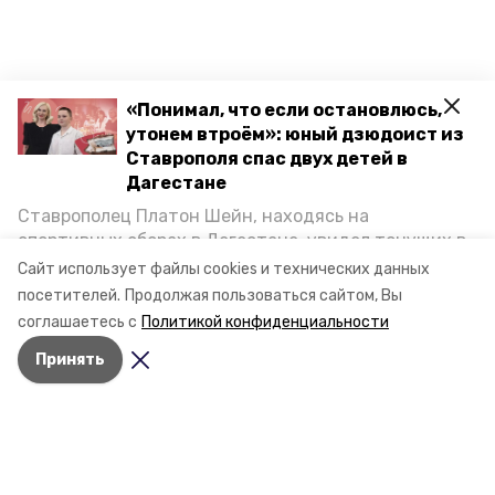
«Понимал, что если остановлюсь,
утонем втроём»: юный дзюдоист из
Ставрополя спас двух детей в
Дагестане
Ставрополец Платон Шейн, находясь на
спортивных сборах в Дегестане, увидел тонущих в
Каспийском море детей и бросился на помощь. По
Сайт использует файлы cookies и технических данных
возвращении домой, отважного мальчика
посетителей.
Продолжая пользоваться сайтом, Вы
пригласили в министерство образования края и
Разделы
соглашаетесь с
Политикой конфиденциальности
наградили. Корреспондент «Победы26» пообщался
Новости
Принять
с юным героем.
Статьи
Фоторепортажи
Видеосюжеты
Подкасты