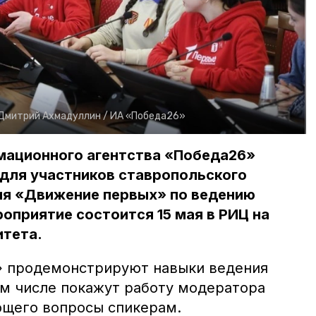
Дмитрий Ахмадуллин /
ИА «Победа26»
ационного агентства «Победа26»
 для участников ставропольского
ия «Движение первых» по ведению
оприятие состоится 15 мая в РИЦ на
итета.
 продемонстрируют навыки ведения
ом числе покажут работу модератора
ющего вопросы спикерам.