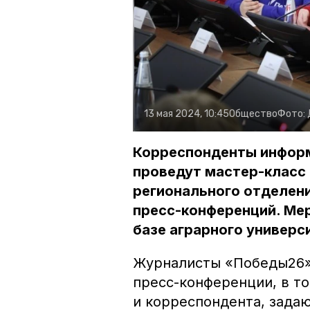
13 мая 2024, 10:45
Общество
Фото:
Корреспонденты информ
проведут мастер-класс
регионального отделен
пресс-конференций. Мер
базе аграрного универс
Журналисты «Победы26»
пресс-конференции, в т
и корреспондента, зада