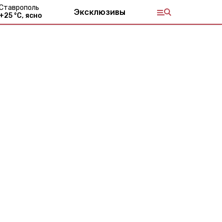
Ставрополь
Эксклюзивы
+
25
°С,
ясно