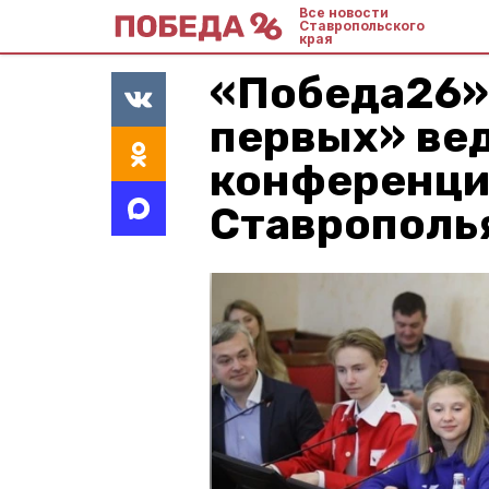
Все новости
Ставропольского
края
«Победа26»
первых» ве
конференци
Ставрополь