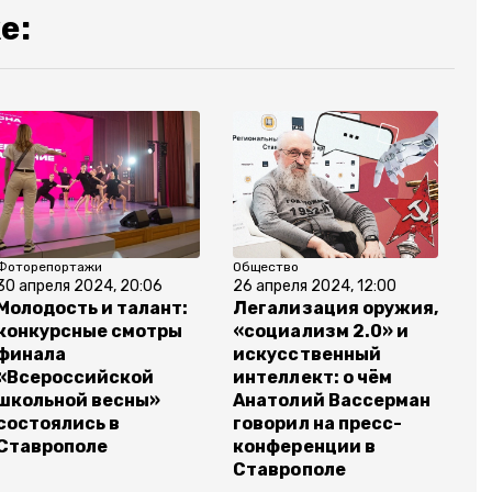
е:
Фоторепортажи
Общество
30 апреля 2024, 20:06
26 апреля 2024, 12:00
Молодость и талант:
Легализация оружия,
конкурсные смотры
«социализм 2.0» и
финала
искусственный
«Всероссийской
интеллект: о чём
школьной весны»
Анатолий Вассерман
состоялись в
говорил на пресс-
Ставрополе
конференции в
Ставрополе