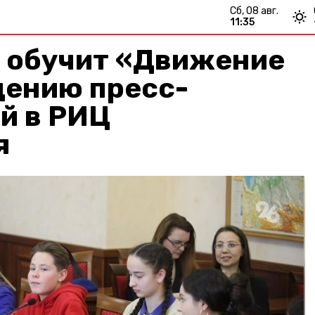
сб, 08 авг.
11:35
 обучит «Движение
дению пресс-
й в РИЦ
я