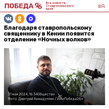
Все новости
Ставропольского
края
Благодаря ставропольскому
священнику в Кении появится
отделение «Ночных волков»
31 мая 2024, 16:34
Общество
Фото:
Дмитрий Ахмадуллин /
ИА «Победа26»