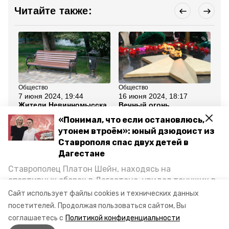
Читайте также:
Общество
Общество
Об
7 июня 2024, 19:44
16 июня 2024, 18:17
8 
Жители Невинномысска
Вечный огонь
Ре
выберут дизайн сквера
отреставрируют на
во
«Понимал, что если остановлюсь,
Нового
мемориале в
ге
Новоселицком округе
Ан
утонем втроём»: юный дзюдоист из
Ставрополя спас двух детей в
Все новости
Дагестане
Ставрополец Платон Шейн, находясь на
спортивных сборах в Дегестане, увидел тонущих в
общественный транспорт
Каспийском море детей и бросился на помощь. По
Сайт использует файлы cookies и технических данных
возвращении домой, отважного мальчика
день памяти и скорби
невинномысск
посетителей.
Продолжая пользоваться сайтом, Вы
пригласили в министерство образования края и
соглашаетесь с
Политикой конфиденциальности
наградили. Корреспондент «Победы26» пообщался
горпарк