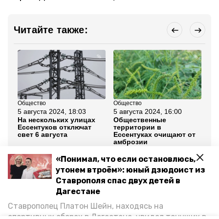
Читайте также:
Общество
Общество
Об
5 августа 2024, 18:03
5 августа 2024, 16:00
5 а
На нескольких улицах
Общественные
50
Ессентуков отключат
территории в
ба
свет 6 августа
Ессентуках очищают от
ул
амброзии
«Понимал, что если остановлюсь,
Все новости
утонем втроём»: юный дзюдоист из
Ставрополя спас двух детей в
Дагестане
ессентуки
непогода
Ставрополец Платон Шейн, находясь на
ликвидация последствий непогоды
ураган
спортивных сборах в Дегестане, увидел тонущих в