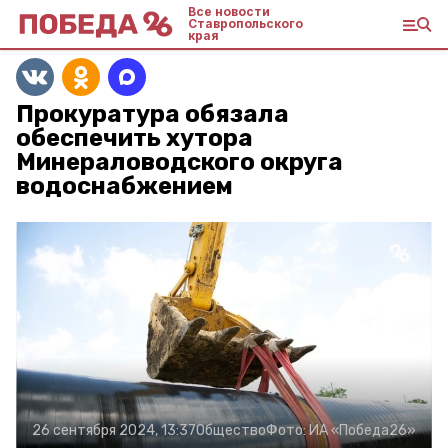
Все новости
Ставропольского
края
Прокуратура обязала
обеспечить хутора
Минераловодского округа
водоснабжением
26 сентября 2024, 13:37
Общество
Фото:
ИА «Победа26»