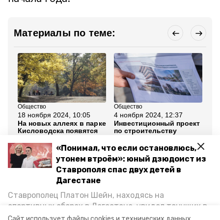
Материалы по теме:
Общество
Общество
Эк
18 ноября 2024, 10:05
4 ноября 2024, 12:37
28
На новых аллеях в парке
Инвестиционный проект
Пр
Кисловодска появятся
по строительству
ту
стенды об истории
курорта реализуют в
др
курорта
Кисловодске
Ст
«Понимал, что если остановлюсь,
го
утонем втроём»: юный дзюдоист из
Ставрополя спас двух детей в
Все новости
Дагестане
Ставрополец Платон Шейн, находясь на
ставропольский край
туризм
спортивных сборах в Дегестане, увидел тонущих в
Каспийском море детей и бросился на помощь. По
Сайт использует файлы cookies и технических данных