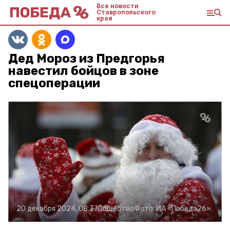
Все новости
Ставропольского
края
Дед Мороз из Предгорья
навестил бойцов в зоне
спецоперации
20 декабря 2024, 08:37
Общество
Фото:
ИА «Победа26»