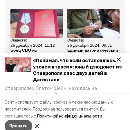
Общество
Общество
Ед
26 декабря 2024, 11:12
26 декабря 2024, 09:31
25
Боец СВО из
Единый патриотический
В 
Арзгирского округа
центр откроют в
ма
получил медаль «За
Ессентуках в Год
уч
«Понимал, что если остановлюсь,
отвагу»
защитника Отечества
сп
утонем втроём»: юный дзюдоист из
Ставрополя спас двух детей в
Все новости
Дагестане
Ставрополец Платон Шейн, находясь на
участники сво
реабилитация
спортивных сборах в Дегестане, увидел тонущих в
Каспийском море детей и бросился на помощь. По
Сайт использует файлы cookies и технических данных
губернатор ставрополья владимир владимиров
возвращении домой, отважного мальчика
посетителей.
Продолжая пользоваться сайтом, Вы
пригласили в министерство образования края и
соглашаетесь с
Политикой конфиденциальности
наградили. Корреспондент «Победы26» пообщался
Авторы:
Диана Агабекян
Принять
с юным героем.