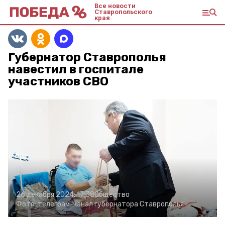
Все новости
Ставропольского
края
Губернатор Ставрополья
навестил в госпитале
участников СВО
26 декабря 2024, 17:38
Общество
Фото:
телеграм-канал губернатора Ставрополья