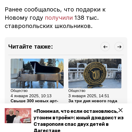
Ранее сообщалось, что подарки к
Новому году
получили
138 тыс.
ставропольских школьников.
Читайте также:
Общество
Общество
Сп
4 января 2025, 10:13
3 января 2025, 14:51
1 
Свыше 300 новых арт-
За три дня нового года
Бо
объектов появилось в
Железноводск посетили
со
Кисловодске в 2024 году
почти 10 тыс. туристов
за
«Понимал, что если остановлюсь,
на
утонем втроём»: юный дзюдоист из
Ставрополя спас двух детей в
Все новости
Дагестане