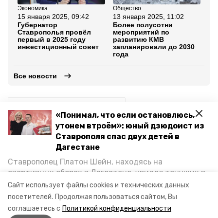
Экономика
Общество
Эк
15 января 2025, 09:42
13 января 2025, 11:02
10
Губернатор
Более полусотни
На
Ставрополья провёл
мероприятий по
КМ
первый в 2025 году
развитию КМВ
на
инвестиционный совет
запланировали до 2030
ру
года
Все новости
кавказские минеральные воды
«Понимал, что если остановлюсь,
утонем втроём»: юный дзюдоист из
ставропольский край
Ставрополя спас двух детей в
Дагестане
коммунальная инфраструктура
Ставрополец Платон Шейн, находясь на
пресс-конференция владимира владимирова
спортивных сборах в Дегестане, увидел тонущих в
Каспийском море детей и бросился на помощь. По
Сайт использует файлы cookies и технических данных
губернатор владимир владимиров
возвращении домой, отважного мальчика
посетителей.
Продолжая пользоваться сайтом, Вы
пригласили в министерство образования края и
соглашаетесь с
Политикой конфиденциальности
наградили. Корреспондент «Победы26» пообщался