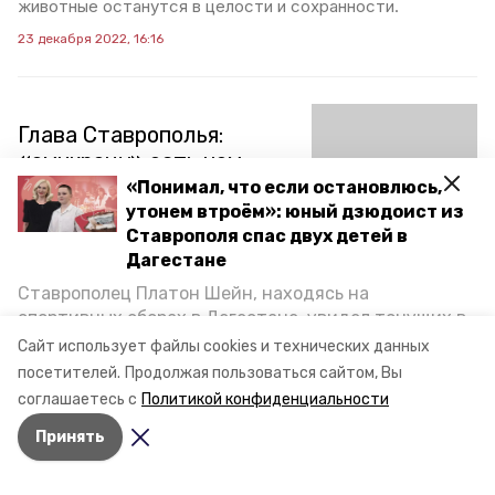
животные останутся в целости и сохранности.
23 декабря 2022, 16:16
Глава Ставрополья:
«омикрону» есть чем
противостоять, насчёт
«Понимал, что если остановлюсь,
QR-кодов — подумаем, из
утонем втроём»: юный дзюдоист из
Ставрополя спас двух детей в
края уезжать не
Дагестане
планирую
Ставрополец Платон Шейн, находясь на
спортивных сборах в Дегестане, увидел тонущих в
Глава Ставрополья Владимир Владимиров провёл
ежегодную пресс-конференцию в День российской
Каспийском море детей и бросился на помощь. По
Сайт использует файлы cookies и технических данных
печати, в ходе которой рассказал о перспективах
возвращении домой, отважного мальчика
посетителей.
Продолжая пользоваться сайтом, Вы
развития региона и о собственных планах.
пригласили в министерство образования края и
соглашаетесь с
Политикой конфиденциальности
наградили. Корреспондент «Победы26» пообщался
13 января 2022, 20:08
Принять
с юным героем.