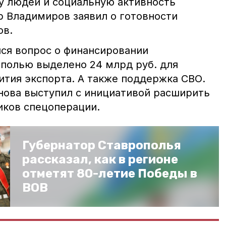
у людей и социальную активность
р Владимиров заявил о готовности
ов.
ся вопрос о финансировании
ополью выделено 24 млрд руб. для
ития экспорта. А также поддержка СВО.
ова выступил с инициативой расширить
иков спецоперации.
Губернатор Ставрополья
рассказал, как в регионе
отметят 80-летие Победы в
ВОВ