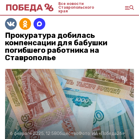
Все новости
Ставропольского
края
Прокуратура добилась
компенсации для бабушки
погибшего работника на
Ставрополье
6 февраля 2025, 12:58
Общество
Фото:
ИА «Победа26»