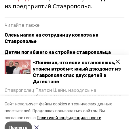
из предприятий Ставрополья.
Читайте также:
Олень напал на сотрудницу колхоза на
Ставрополье
Детям погибшего на стройке ставропольца
выплатят 1 млн рублей компенсации
«Понимал, что если остановлюсь,
утонем втроём»: юный дзюдоист из
Пешеходный переход привели в порядок после
Ставрополя спас двух детей в
вмешательства прокуратуры в Арзгире
Дагестане
Ставрополец Платон Шейн, находясь на
лермонтов
несчастный случай
спортивных сборах в Дегестане, увидел тонущих в
Каспийском море детей и бросился на помощь. По
Сайт использует файлы cookies и технических данных
моральная компенсация
прокуратура
возвращении домой, отважного мальчика
посетителей.
Продолжая пользоваться сайтом, Вы
пригласили в министерство образования края и
соглашаетесь с
Политикой конфиденциальности
наградили. Корреспондент «Победы26» пообщался
Авторы:
Вероника Николаева
Принять
с юным героем.