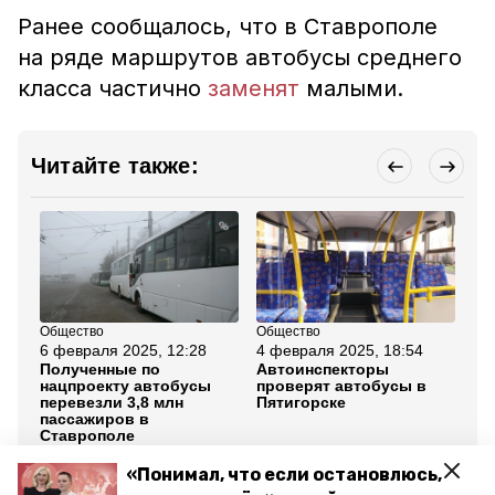
Ранее сообщалось, что в Ставрополе
на ряде маршрутов автобусы среднего
класса частично
заменят
малыми.
Читайте также:
Общество
Общество
Фо
6 февраля 2025, 12:28
4 февраля 2025, 18:54
31
Полученные по
Автоинспекторы
См
нацпроекту автобусы
проверят автобусы в
ав
перевезли 3,8 млн
Пятигорске
об
пассажиров в
№4
Ставрополе
«Понимал, что если остановлюсь,
Все новости