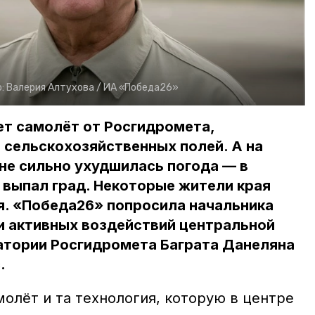
о:
Валерия Алтухова /
ИА «Победа26»
ет самолёт от Росгидромета,
сельскохозяйственных полей. А на
не сильно ухудшилась погода — в
 выпал град. Некоторые жители края
я. «Победа26» попросила начальника
и активных воздействий центральной
атории Росгидромета Баграта Данеляна
.
молёт и та технология, которую в центре