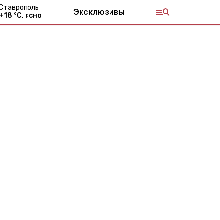
Ставрополь
Эксклюзивы
+
18
°С,
ясно