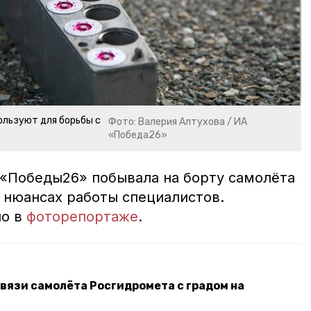
ользуют для борьбы с
Фото: Валерия Алтухова / ИА
«Победа26»
«Победы26» побывала на борту самолёта
о нюансах работы специалистов.
но в
фоторепортаже
.
связи самолёта Росгидромета с градом на