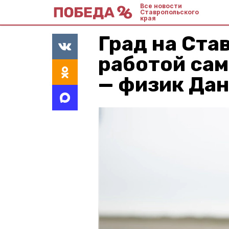
Все новости
Ставропольского
края
Град на Ста
работой са
— физик Да