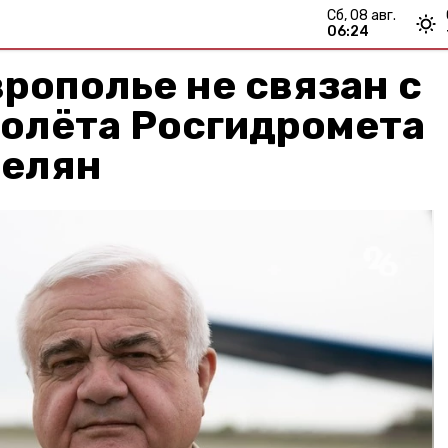
сб, 08 авг.
06:24
врополье не связан с
молёта Росгидромета
нелян