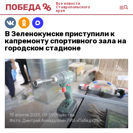
Все новости
Ставропольского
края
В Зеленокумске приступили к
капремонту спортивного зала на
городском стадионе
19 апреля 2025, 09:59
Общество
Фото:
Дмитрий Ахмадуллин /
ИА «Победа26»