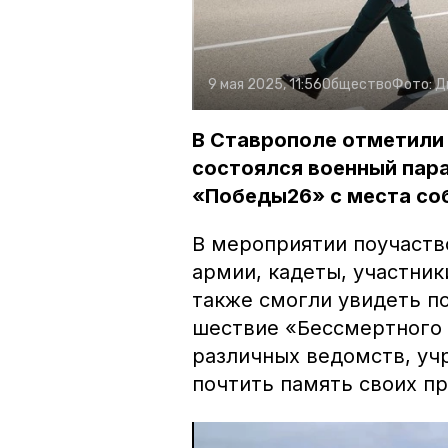
9 мая 2025, 11:56
Общество
Фото:
Д
В Ставрополе отметили
состоялся военный пар
«Победы26» с места со
В мероприятии поучаств
армии, кадеты, участник
также смогли увидеть по
шествие «Бессмертного 
различных ведомств, уч
почтить память своих пр