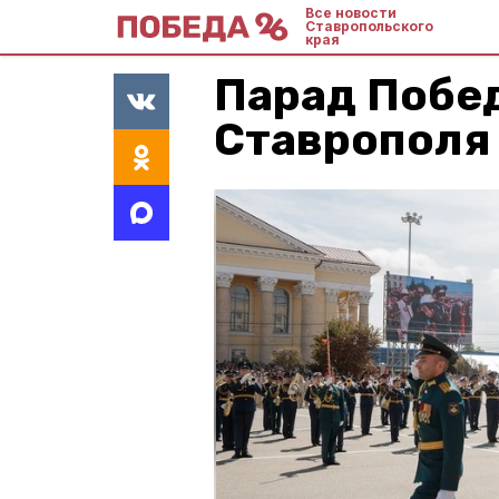
Все новости
Ставропольского
края
Парад Побе
Ставрополя