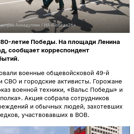
митрий Ахмадуллин /
ИА «Победа26»
 80-летие Победы. На площади Ленина
ад, сообщает корреспондент
бытий.
овали военные общевойсковой 49-й
и СВО и городские активисты. Горожане
каз военной техники, «Вальс Победы» и
полка». Акция собрала сотрудников
реждений и обычных людей, захотевших
едков, участвовавших в ВОВ.