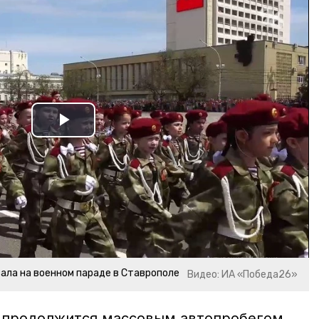
Play
Video
ла на военном параде в Ставрополе
Видео: ИА «Победа26»
 продолжится массовым автопробегом.