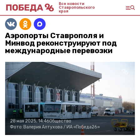
Все новости
Ставропольского
края
Аэропорты Ставрополя и
Минвод реконструируют под
международные перевозки
28 мая 2025, 14:46
Общество
Фото:
Валерия Алтухова /
ИА «Победа26»