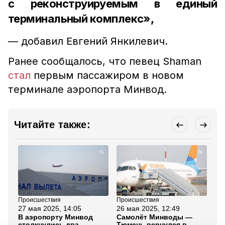
с реконструируемым в единый
терминальный комплекс»,
— добавил Евгений Янкилевич.
Ранее сообщалось, что певец Shaman
стал
первым пассажиром в новом
терминале аэропорта Минвод.
Читайте также:
Происшествия
Происшествия
Бла
27 мая 2025, 14:05
26 мая 2025, 12:49
22
В аэропорту Минвод
Самолёт Минводы —
Ма
столкнулись два
Тюмень вернулся в
тр