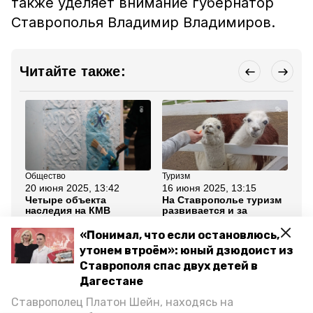
также уделяет внимание губернатор
Ставрополья Владимир Владимиров.
Читайте также:
Общество
Туризм
Об
20 июня 2025, 13:42
16 июня 2025, 13:15
9 
Четыре объекта
На Ставрополье туризм
Ос
наследия на КМВ
развивается и за
пр
планируют
пределами КМВ —
ре
реставрировать по
минтуризма региона
по
«Понимал, что если остановлюсь,
льготному кредиту
Ст
утонем втроём»: юный дзюдоист из
Ставрополя спас двух детей в
Все новости
Дагестане
Ставрополец Платон Шейн, находясь на