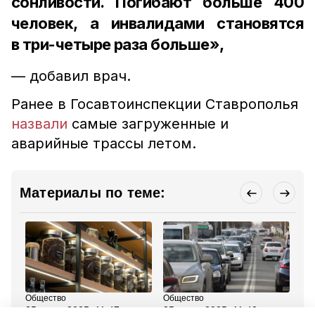
сонливости. Погибают больше 400
человек, а инвалидами становятся
в три-четыре раза больше»,
— добавил врач.
Ранее в Госавтоинспекции Ставрополья
назвали
самые загруженные и
аварийные трассы летом.
Материалы по теме:
Общество
Общество
Об
25 июня 2025, 11:47
25 июня 2025, 11:42
25