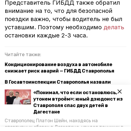
Представитель ГИБДД также обратил
внимание на то, что для безопасной
поездки важно, чтобы водитель не был
уставшим. Поэтому необходимо
делать
остановки каждые 2-3 часа.
Читайте также:
Кондиционирование воздуха в автомобиле
снижает риск аварий — ГИБДД Ставрополья
В Госавтоинспекции Ставрополья назвали
самые загруженные и аварийные трассы летом
«Понимал, что если остановлюсь,
утонем втроём»: юный дзюдоист из
На Ставрополье летом увеличивается риск ДТП
Ставрополя спас двух детей в
из-за роста автомобильного трафика
Дагестане
Ставрополец Платон Шейн, находясь на
ставрополь
пресс-конференция
жара
спортивных сборах в Дегестане, увидел тонущих в