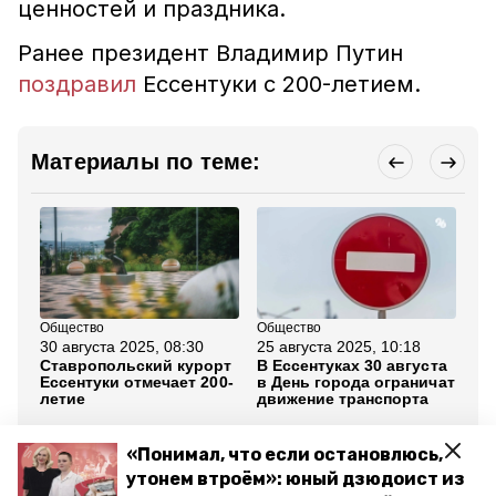
ценностей и праздника.
Ранее президент Владимир Путин
поздравил
Ессентуки с 200-летием.
Материалы по теме:
Общество
Общество
Кул
30 августа 2025, 08:30
25 августа 2025, 10:18
29
Ставропольский курорт
В Ессентуках 30 августа
Кр
Ессентуки отмечает 200-
в День города ограничат
ро
летие
движение транспорта
Же
фе
«Понимал, что если остановлюсь,
Все новости
утонем втроём»: юный дзюдоист из