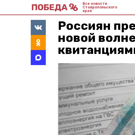
Все новости
Ставропольского
края
Россиян пр
новой волн
квитанциям