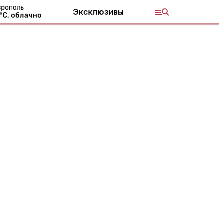
врополь
Эксклюзивы
°С,
облачно