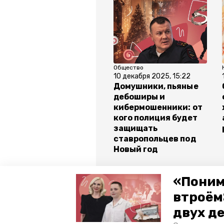
Общество
10 декабря 2025, 15:22
Домушники, пьяные
дебоширы и
кибермошенники: от
кого полиция будет
защищать
ставропольцев под
Новый год
Все новости
«Поним
втроём
двух д
мошенничество
кибербезоп