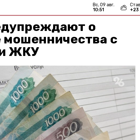
вс, 09 авг.
Ста
10:51
+
23
едупреждают о
е мошенничества с
и ЖКУ