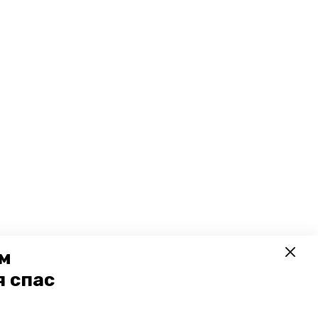
ем
я спас