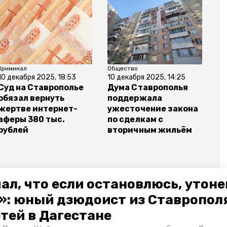
Криминал
Общество
10 декабря 2025, 18:53
10 декабря 2025, 14:25
Суд на Ставрополье
Дума Ставрополья
обязал вернуть
поддержала
жертве интернет-
ужесточение закона
аферы 380 тыс.
по сделкам с
рублей
вторичным жильём
ал, что если остановлюсь, утон
»: юный дзюдоист из Ставропол
етей в Дагестане
асность