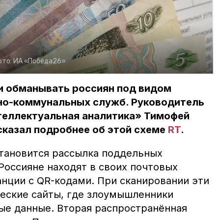
ото:
ИА «Победа26»
и обманывать россиян под видом
но-коммунальных служб. Руководитель
теллектуальная аналитика» Тимофей
сказал подробнее об этой схеме
RT
.
тановится рассылка поддельных
Россияне находят в своих почтовых
нции с QR-кодами. При сканировании эти
еские сайты, где злоумышленники
ые данные. Вторая распространённая