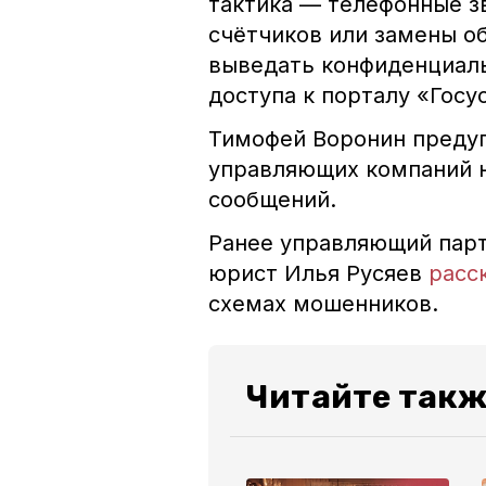
тактика — телефонные з
счётчиков или замены о
выведать конфиденциал
доступа к порталу «Госу
Тимофей Воронин предуп
управляющих компаний н
сообщений.
Ранее у
правляющий парт
юрист Илья Русяев
расс
схемах мошенников.
Читайте такж