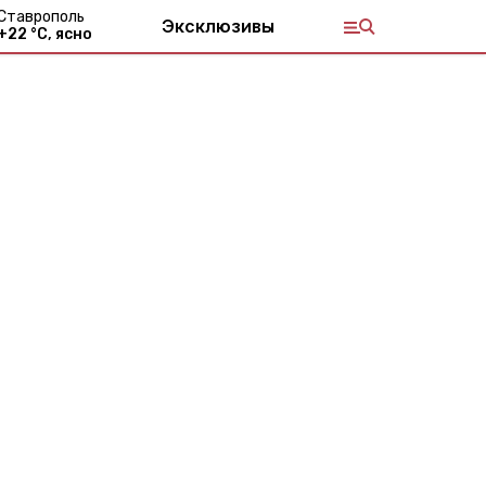
Ставрополь
Эксклюзивы
+
22
°С,
ясно