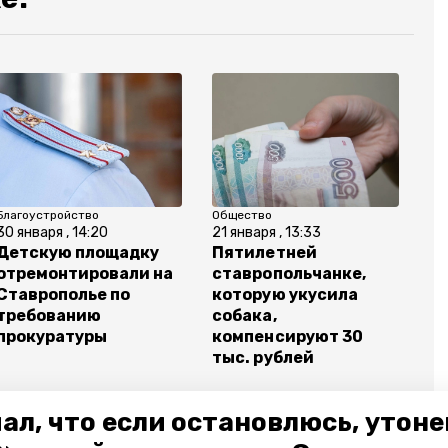
Благоустройство
Общество
30 января , 14:20
21 января , 13:33
Детскую площадку
Пятилетней
отремонтировали на
ставропольчанке,
Ставрополье по
которую укусила
требованию
собака,
прокуратуры
компенсируют 30
тыс. рублей
ал, что если остановлюсь, утон