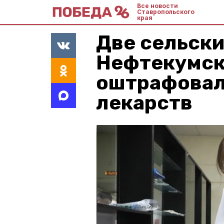
Все новости
Ставропольского
края
Две сельски
Нефтекумск
оштрафовал
лекарств