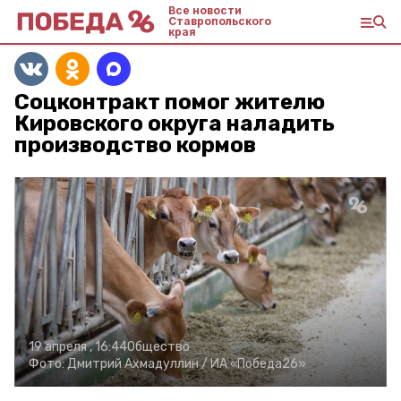
Все новости
Ставропольского
края
Соцконтракт помог жителю
Кировского округа наладить
производство кормов
19 апреля , 16:44
Общество
Фото:
Дмитрий Ахмадуллин /
ИА «Победа26»