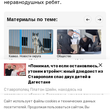
неравнодушных ребят.
Материалы по теме:
Кавказ. Новости округа
Общество
Кав
13 апреля , 07:44
9 апреля , 12:44
7 
Животных из
Ставропольская
75
«Понимал, что если остановлюсь,
подтопленного приюта в
крайбольница
по
утонем втроём»: юный дзюдоист из
Махачкале спас местный
отправила
в 
житель
гуманитарную помощь
на
Ставрополя спас двух детей в
жителям Дагестана
Дагестане
Ставрополец Платон Шейн, находясь на
Все новости
спортивных сборах в Дегестане, увидел тонущих в
Каспийском море детей и бросился на помощь. По
Сайт использует файлы cookies и технических данных
андроповский округ
помощь
дагестан
возвращении домой, отважного мальчика
посетителей.
Продолжая пользоваться сайтом, Вы