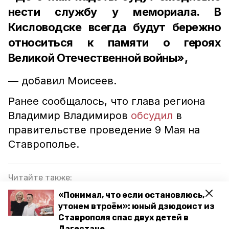
нести службу у мемориала. В
Кисловодске всегда будут бережно
относиться к памяти о героях
Великой Отечественной войны»,
— добавил Моисеев.
Ранее сообщалось, что глава региона
Владимир Владимиров
обсудил
в
правительстве проведение 9 Мая на
Ставрополье.
Читайте также:
Глава Железноводска разъяснил горожанам
«Понимал, что если остановлюсь,
логику брендбука к 9 Мая
утонем втроём»: юный дзюдоист из
Ставрополя спас двух детей в
Около 1,3 тыс. велосипедистов пронесли Знамя
Дагестане