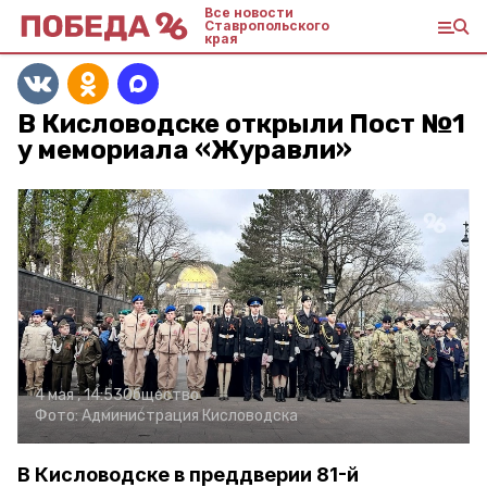
Все новости
Ставропольского
края
В Кисловодске открыли Пост №1
у мемориала «Журавли»
4 мая , 14:53
Общество
Фото:
Администрация Кисловодска
В Кисловодске в преддверии 81-й